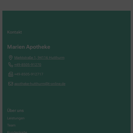
Kontakt
Marien Apotheke
Marktstraße 1
,
94116
Hutthurm
+49-8505-91270
+49-8505-912717
apotheke-hutthurm@t-online.de
Über uns
Leistungen
Team
Kundenkarte