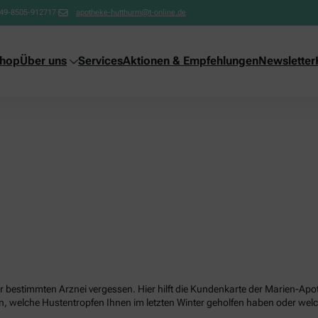
49-8505-912717
apotheke-hutthurm@t-online.de
shop
Über uns
Services
Aktionen & Empfehlungen
Newsletter
r bestimmten Arznei vergessen. Hier hilft die Kundenkarte der Marien-Ap
, welche Hustentropfen Ihnen im letzten Winter geholfen haben oder wel