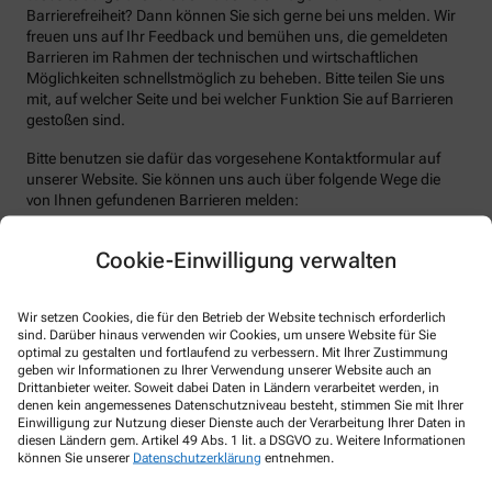
Barrierefreiheit? Dann können Sie sich gerne bei uns melden. Wir
freuen uns auf Ihr Feedback und bemühen uns, die gemeldeten
Barrieren im Rahmen der technischen und wirtschaftlichen
Möglichkeiten schnellstmöglich zu beheben. Bitte teilen Sie uns
mit, auf welcher Seite und bei welcher Funktion Sie auf Barrieren
gestoßen sind.
Bitte benutzen sie dafür das vorgesehene Kontaktformular auf
unserer Website. Sie können uns auch über folgende Wege die
von Ihnen gefundenen Barrieren melden:
E-Mail: apotheke-hutthurm@t-online.de
Cookie-Einwilligung verwalten
Telefon: +49-8505-91270
Telefax: +49-8505-912717
Wir setzen Cookies, die für den Betrieb der Website technisch erforderlich
Postanschrift: Marktstraße 1 94116 Hutthurm
sind. Darüber hinaus verwenden wir Cookies, um unsere Website für Sie
optimal zu gestalten und fortlaufend zu verbessern. Mit Ihrer Zustimmung
Durchsetzungsverfahren und
geben wir Informationen zu Ihrer Verwendung unserer Website auch an
Drittanbieter weiter. Soweit dabei Daten in Ländern verarbeitet werden, in
Marktüberwachungsbehörde
denen kein angemessenes Datenschutzniveau besteht, stimmen Sie mit Ihrer
Einwilligung zur Nutzung dieser Dienste auch der Verarbeitung Ihrer Daten in
Sollten Sie auf Mitteilungen oder Anfragen zur Barrierefreiheit
diesen Ländern gem. Artikel 49 Abs. 1 lit. a DSGVO zu. Weitere Informationen
keine zufriedenstellenden Antworten erhalten, können Sie sich an
können Sie unserer
Datenschutzerklärung
entnehmen.
die zuständige Durchsetzungsstelle wenden. Die