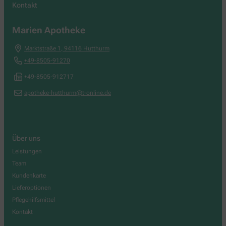
Kontakt
Marien Apotheke
Marktstraße 1
,
94116
Hutthurm
+49-8505-91270
+49-8505-912717
apotheke-hutthurm@t-online.de
Über uns
Leistungen
Team
Kundenkarte
Lieferoptionen
Pflegehilfsmittel
Kontakt